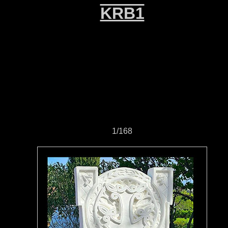
KRB1
1/168