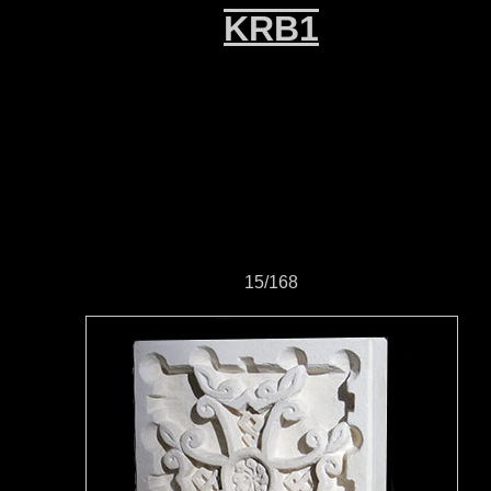
KRB1
15/168