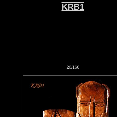
KRB1
20/168