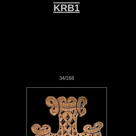
KRB1
34/168