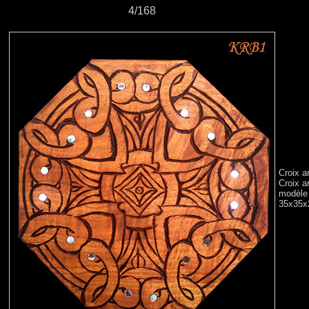
4/168
Croix 
Croix a
modèle 
35x35x