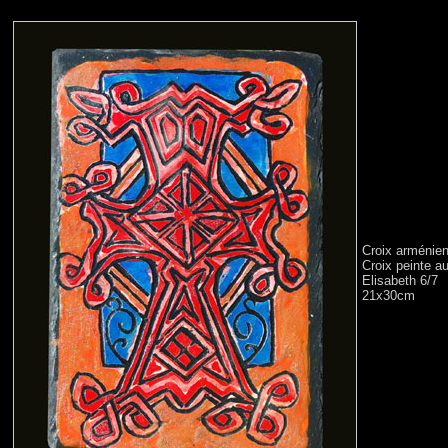
Croix arménien
Croix peinte a
Elisabeth 6/7
21x30cm