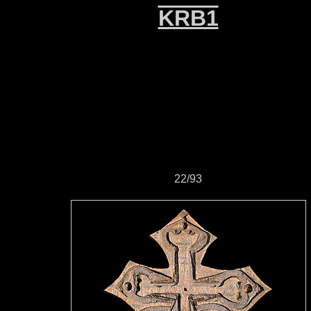
KRB1
22/93