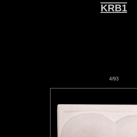
KRB1
4/93