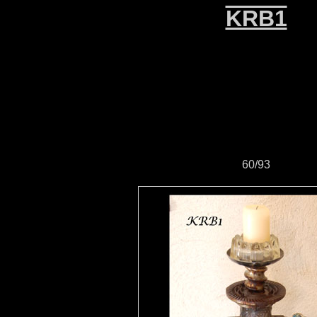
KRB1
60/93