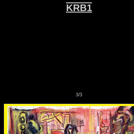
KRB1
3/3