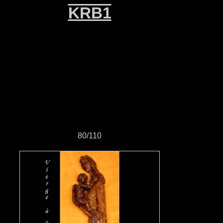
KRB1
80/110