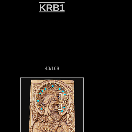
KRB1
43/168