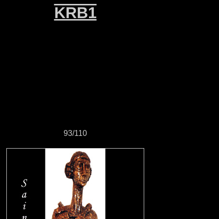
KRB1
93/110