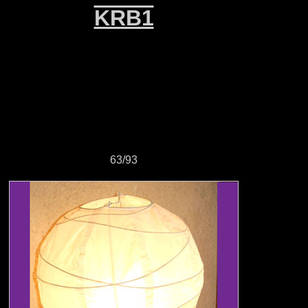
KRB1
63/93